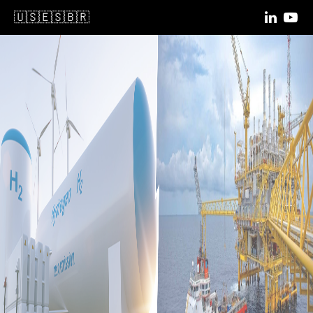
🇺🇸
🇪🇸
🇧🇷